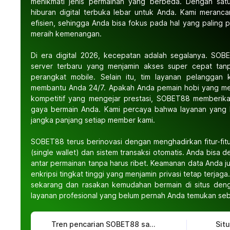
menikmati jenis permainan yang berbeda. Dengan sat
hiburan digital terbuka lebar untuk Anda. Kami meranca
efisien, sehingga Anda bisa fokus pada hal yang paling 
meraih kemenangan.
Di era digital 2026, kecepatan adalah segalanya. SOBE
server terbaru yang menjamin akses super cepat tan
perangkat mobile. Selain itu, tim layanan pelanggan 
membantu Anda 24/7. Apakah Anda pemain hobi yang men
kompetitif yang mengejar prestasi, SOBET88 memberik
gaya bermain Anda. Kami percaya bahwa layanan yang b
jangka panjang setiap member kami.
SOBET88 terus berinovasi dengan menghadirkan fitur-fitu
(single wallet) dan sistem transaksi otomatis. Anda bis
antar permainan tanpa harus ribet. Keamanan data Anda ju
enkripsi tingkat tinggi yang menjamin privasi tetap terj
sekarang dan rasakan kemudahan bermain di situs deng
layanan profesional yang belum pernah Anda temukan se
Tren pencarian SOBET88 saat ini