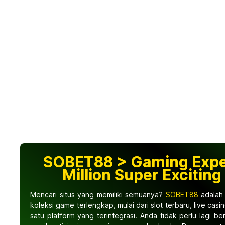
SOBET88 > Gaming Exper
Million Super Excitin
Mencari situs yang memiliki semuanya?
SOBET88
adalah
koleksi game terlengkap, mulai dari slot terbaru, live cas
satu platform yang terintegrasi. Anda tidak perlu lagi b