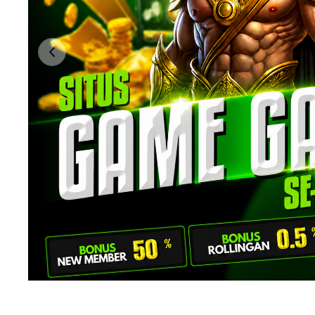
Previous slide