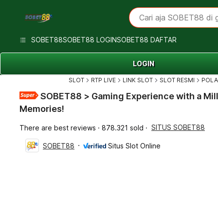
iphones 16
What are you looking 
Cari aja SOBET88 di go
torras phone case
samsung note 20 5g 
SOBET88
SOBET88 LOGIN
SOBET88 DAFTAR
iphones 15 pro max
LOGIN
SLOT
RTP LIVE
LINK SLOT
SLOT RESMI
POLA
SOBET88 > Gaming Experience with a Mill
Memories!
SITUS SOBET88
There are best reviews
878.321 sold
SOBET88
Situs Slot Online